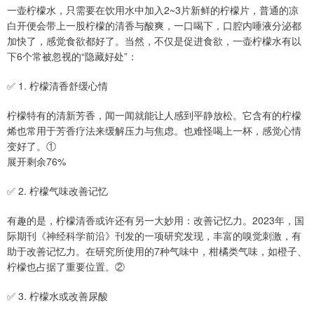
一壶柠檬水，只需要在饮用水中加入2~3片新鲜的柠檬片，普通的凉
白开便会带上一股柠檬的清香与酸爽，一口喝下，口腔内唾液分泌都
加快了，感觉食欲都好了。当然，不仅是促进食欲，一壶柠檬水有以
下6个常被忽视的“隐藏好处”：
✅ 1. 柠檬清香舒缓心情
柠檬特有的清新芳香，闻一闻就能让人感到平静放松。它含有的柠檬
烯也常用于芳香疗法来缓解压力与焦虑。也难怪喝上一杯，感觉心情
变好了。①
展开剩余76%
✅ 2. 柠檬气味改善记忆
有趣的是，柠檬清香或许还有另一大妙用：改善记忆力。2023年，国
际期刊《神经科学前沿》刊发的一项研究发现，丰富的嗅觉刺激，有
助于改善记忆力。在研究所使用的7种气味中，柑橘类气味，如橙子、
柠檬也占据了重要位置。②
✅ 3. 柠檬水或改善尿酸