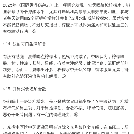
2025年《国际风湿病杂志》上一项研究发现：每天喝鲜榨柠檬水，能
显著帮助降低尿酸水平，尤其对痛风和高尿酸人群效果更明显。参与
者每天饮用由2个新鲜柠檬榨汁并兑入2升水制成的柠檬水。虽然食物
不能代替药物，不过研究指出，柠檬水可以作为痛风和高尿酸血症的
有益辅助疗法。③
✅ 4. 酸甜可口生津解暑
有没有感觉，夏季喝点柠檬水，热气都消减了。中医认为，柠檬味
酸、甘，性凉，归肺、胃经。有着生津解暑，健胃消食，疏肝解郁的
功效。④而且，夏季出汗多，柠檬水中天然的钾、镁等微量元素，能
有助补充随汗液流失的电解质。⑤
✅ 5. 开胃消食增加食欲
饭前喝上一杯淡柠檬水，是不是感觉胃口都变好了？中医认为，柠檬
有行气和胃之功，对于胃热津伤、食欲不振、脾胃气滞、脘腹胀痛、
恶心干呕等问题，有一定的调理能力。⑥
广东省中医院中药师龚又明在该院公众号曾刊文介绍，在临床上，新
鲜柠檬果切片，约0.5厘米厚，放于经麻醉手术后病人口鼻之间，可用