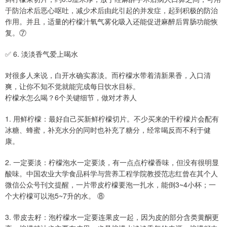
于防治术后恶心呕吐，减少术后由此引起的并发症，起到积极的防治
作用。并且，适量的柠檬汁氧气雾化吸入还能促进麻醉后胃肠功能恢
复。⑦
✅ 6. 淡淡香气爱上喝水
对很多人来说，白开水确实寡淡。而柠檬水带着清新果香，入口清
爽，让你不知不觉就能完成每日饮水目标。
柠檬水怎么喝？6个关键细节，做对才养人
1. 用鲜柠檬：最好自己买新鲜柠檬切片。不少买来的干柠檬片会配有
冰糖、蜂蜜，补充水分的同时也补充了糖分，经常喝反而不利于健
康。
2. 一定要淡：柠檬泡水一定要淡，有一点点柠檬香味，但没有很明显
酸味。中国农业大学食品科学与营养工程学院教授范志红曾在其个人
微信公众号刊文提醒，一片带皮柠檬要泡一扎水，能倒3~4小杯；一
个大柠檬可以泡5~7升的水。 ⑧
3. 带皮去籽：泡柠檬水一定要连果皮一起，因为皮的部分含类黄酮更