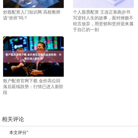
炒股配资入门知识网 高校教师
个人股票配资 王连正靠跑步书
该“坐班”吗？
写逆转人生的故事，面对挫败不
轻言放弃，用坚韧和坚持迎来属
于自己的一刻
散户配资官网下载 金价高位回
落后延续跌势：行情已进入新阶
段
相关评论
本文评分
*