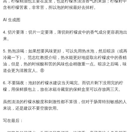
高，柠檬精油也主要在皮里，也是柠檬水淡淡香气的来源；柠檬籽中
含有柠檬苦素，非常苦，所以泡的时候最好去掉籽。
AI 生成图
4. 切片要薄：切片一定要薄，薄切则柠檬皮中的香气成分更容易泡出
来。
5. 热泡凉喝：如果想要风味更好，可以先用热水泡，然后晾凉（或再
冷藏一下）。范志红教授介绍，热水能更好地提取出柠檬皮中的香精
油，但是，热的时候酸和苦的风味也会稍微重一点。晾凉之后喝，味
道会更为清雅宜人。⑧
6. 不要隔夜：泡好的柠檬水建议当天喝完。而切片剩下没用完的柠
檬，用保鲜膜包上，放在冰箱冷藏室的保鲜盒里可以存放两三天。
虽然淡淡的柠檬水酸度和刺激性都不算强，但对于肠胃特别敏感的人
来说，还是建议不要空腹饮用。
写在最后：