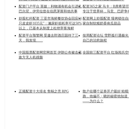
配资门户平台 英媒：利物浦有机会引进扎
配资365之家 马卡：B席希望
巴尔尼，伊劳拉曾在伯恩茅斯和他共事
专注于世界杯，马竞、巴萨争
炒股杠杆配资 三亚市海鲜餐饮协会回应“4
配资网上炒股配资 慢烤锁住
只皮皮虾1035元”：濑尿虾损耗率可达50%
家自制软糯奶香南瓜甜品
以上，已基本从制度上杜绝宰客海鲜
配资平台预警网 受邀去郎酒庄园待了三
按周配资论坛 雪野孤行遇极
天，我发现……
自己的治愈旅程
中国股票配资网官网首页 伊朗公布被击落
全国前三配资平台 红场阅兵
敌方无人机残骸
正规配资十大排名 售蜗之壳 RPG
散户在哪个证券开户最好 蛤
跑，他偏不；晓的秘密他知道
——为什么？