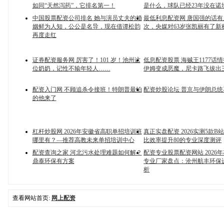
如同“天然泻药”，它排名第一！
是什么，球队已经23年没在诺
中国股票配资公司排名 她与演员丈夫的婚
最低利息配资网 唐国强的话
姻鲜为人知，公公是名导，现在借谭松韵
次，央媒对63岁张凯丽有了新
再度走红
证券配资服务网 厉害了！101 岁！池州这
低息配资股票 海贼王1177话
位奶奶，记性不输年轻人……
伊姆变成恶魔，尼卡路飞拔出
配资入门网 不顾追杀令接班！特朗普最怕
配资炒股论坛 普京与伊朗总
的他来了
杠杆炒股网 2026年安徽省高职单招培训班
真正实盘配资 2026实测5款B
哪里有？—推荐高教未来单招培训中心
比效率提升80的专业深度测评
配资查询之家 河北污水处理难题如何解？
配资专业股票配资网站 2026
鼎泰环保有方案
专业厂家盘点：沧州航丰环保
析
查看网站首页:
网上配资