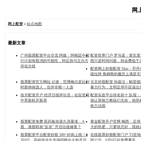
网上
网上配资
»
站点地图
最新文章
广州股票配资平台交流 阿媒：阿根廷中国
配资世界门户 罗马诺：查瓦
行计划有取消的可能性，阿足协与主办方
西只是时间问题，转会费低于2
存在分歧
配资网上炒股配资 Skip：乔
级拉胯 詹姆斯的履历上满是
股票配资官方网站 记者：范博梅尔是比利
北京炒股配资 孙葆洁：帕雷
时新帅候选人，但并非唯一人选
暴力行为，文明足球不应该出
按月配资开户 经济日报评论员：在应变局
配资实盘平台排名前十 队报
中育新机开新局
就让英格兰教练们无奈，他坚
效力法国
股票配资免费 医药板块迎久违暴涨：A
黄金配资开户官网 梅西：足
股、港股联袂“反攻” 开启估值修复？
大的热爱，只要状态好，我就
股票配资平台配资炒股 500+好岗上线！6
在线股票炒股配资门户 T3至
月6日，高校毕业生专场招聘会火热开启
驳公交，6月6日起免费乘车