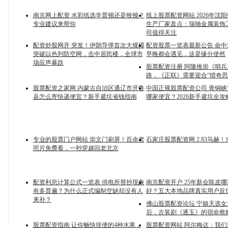
南京网上配资 水彩纸选辛普顿还是牧顿？
线上股票配资网站 2026年沈
专业建议来帮你
生产厂家盘点：瑞驰金属装饰
司值得关注
配资炒股网开 突发！伊朗导弹首次大规模
配资股票一览表最新公告 命
突破以色列防空网，击中居民楼，全球市
早晚都会遇见，这是缘分使然
场应声暴跌
股票配资注册 阿隆推崇《哨
路，《正联》需要迎合“猎奇思
股票配资之家网 内蒙古自治区通辽市开鲁
中国正规股票配资公司 青铜
县怎么寄快递便宜？新手避坑省钱指南
哪家便宜？2026新手避坑全
专业的股票门户网站 崇文门刷屏！百余老
石家庄股票配资网 2.83马赫！
照片免费看，一秒穿越回老北京
配资利息计算公式一览表 供电所替抄现象
南京配资开户 25年新会陈皮
有多普遍？为什么正式编制空缺却没有人
好？五大本地品牌真实用户反
来补？
佛山股票配资论坛 宁娘天选女
后，古装剧《逐玉》的宿命救
股票配资指南 让你畅快排便的4种水果，
股票配资网站 阿尔梅达：我