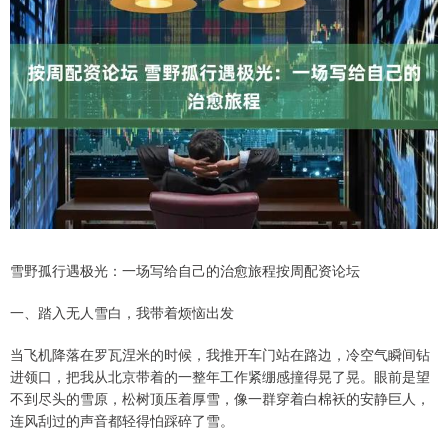
雪野孤行遇极光：一场写给自己的治愈旅程按周配资论坛
一、踏入无人雪白，我带着烦恼出发
当飞机降落在罗瓦涅米的时候，我推开车门站在路边，冷空气瞬间钻
进领口，把我从北京带着的一整年工作紧绷感撞得晃了晃。眼前是望
不到尽头的雪原，松树顶压着厚雪，像一群穿着白棉袄的安静巨人，
连风刮过的声音都轻得怕踩碎了雪。