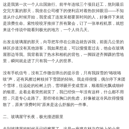
这是我第一次一个人出国旅行。前半年连续三个项目赶工，熬到最后
交完方案的那天，我坐在公司楼下的便利店对着热饮掉眼泪——不知
道从什么时候开始，我变成了连发呆都要算时间的人，好像停下来就
是浪费生命。索性咬咬牙推掉了所有聚会，订了一张单程机票，就想
来这个传说中能看到极光的地方，一个人待几天。
出发去玻璃屋的那天，向导把车停在公路边就告诉我，前面几公里的
林区步道没有其他游客，我如果想走，可以慢慢逛过去，他会在玻璃
屋那边等我。我背着装了热水和相机的背包，一脚踩进齐脚踝的雪地
里，瞬间就走进了只有我一个人的世界。
没有手机信号，没有工作微信弹出的提示音，只有我踩雪的“咯吱咯
吱”声，还有风擦过树枝掉下雪团的轻响。我走得很慢，偶尔停下来团
个雪球，往远处的松树上扔，雪球砸开变成雪沫，顺着阳光飘成细碎
的银星。走着走着突然就笑了，我已经快一年没有这样，什么都不用
想，只是专心走路了。那些堵在胸口的焦虑，好像被这冷风吹得慢慢
散了，原来“浪费时间”原来是这么舒服的一件事。
二、玻璃屋守长夜，极光撞进眼里
走到玻璃屋的时候天已经擦黑了。这是一座建在林边空地上的小房