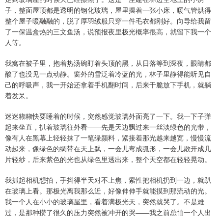
子，整面屋顶都是透明的钢化玻璃，屋里摆着一张小床，暖气管烘得
整个屋子暖融融的，脱了厚羽绒服只穿一件毛衣都刚好。向导给我留
了一保温盒热的三文鱼汤，说预报夜里极光概率很高，就留下我一个
人等。
我窝在被子里，抱着热汤碗盯着头顶的黑，从日落等到深夜，眼睛都
酸了也没见一点动静。窗外的雪泛着冷蓝的光，林子里静得能听见自
己的呼吸声，我一开始还拿着手机翻时间，后来干脆放下手机，就躺
着发呆。
迷迷糊糊快要睡着的时候，突然感觉玻璃外面亮了一下。我一下子弹
起来坐直，扒着玻璃往外看——先是天边飘过来一丝淡绿色的光带，
像有人在黑幕上轻轻抹了一笔绿颜料，紧接着那光越来越宽，慢慢流
动起来，像绿色的绸带在天上飘，一会儿弯成弧形，一会儿散开成几
片轻纱，后来紫色的光也从绿色里透出来，整个天空都在轻轻晃动。
我抓起相机想拍，手抖得半天对不上焦，索性把相机扔到一边，就趴
在玻璃上看。那极光离我那么近，好像伸伸手就能摸到那流动的光。
我一个人在小小的玻璃屋里，看着满极光天，突然就哭了。不是难
过，是那种攒了很久的压力突然被冲开的哭——我之前总怕一个人出