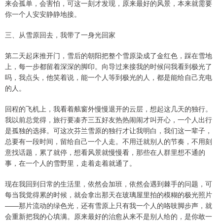
来会孤单，会害怕，可这一刻才发现，原来最好的风景，本来就需要
你一个人安安静静地接。
三、从雪原回去，我带了一身光回家
第二天起床推开门，雪后的朝阳把整个雪原染成了金红色，踩在雪地
上，每一步都留着深深的脚印。向导过来接我的时候问我看到极光了
吗，我点头，他笑着说，能一个人等到极光的人，都是能给自己充电
的人。
回程的飞机上，我看着舷窗外慢慢退开的云层，想起这几天的独行。
我以前总觉得，旅行要凑齐三五好友热热闹闹才叫开心，一个人出行
是孤独的选择。可这次芬兰雪原的独行才让我明白，我们这一辈子，
总要有一段时间，留给自己一个人走。不用迁就别人的节奏，不用刻
意找话题，累了就停，想看风景就慢慢看，那些在人群里想不通的
事，在一个人的雪野里，走着走着就通了。
现在我回到日常的生活里，依然会加班，依然会遇到棘手的问题，可
每当我觉得累的时候，就会拿出那天在玻璃屋里拍的模糊的极光照片
——那片流动的绿色光，还有雪原上只有我一个人的咯吱脚步声，就
会重新把我的心填满。原来最好的治愈从来不是别人给的，是你敢一