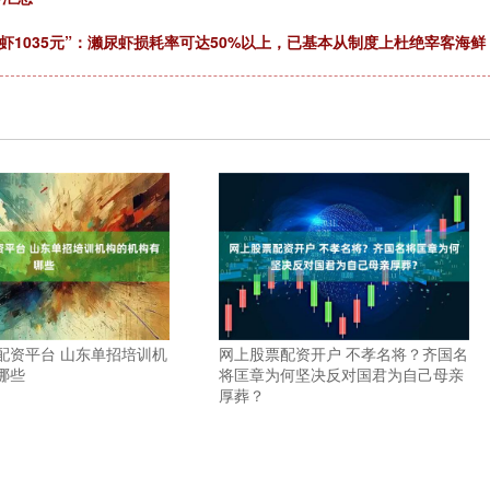
虾1035元”：濑尿虾损耗率可达50%以上，已基本从制度上杜绝宰客海鲜
配资平台 山东单招培训机
网上股票配资开户 不孝名将？齐国名
哪些
将匡章为何坚决反对国君为自己母亲
厚葬？