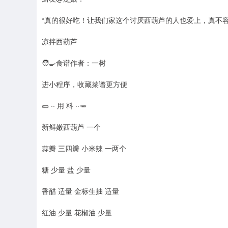
“真的很好吃！让我们家这个讨厌西葫芦的人也爱上，真不容
凉拌西葫芦
🧑🍳食谱作者：一树
进小程序，收藏菜谱更方便
🥒 ·· 用 料 ··🥕
新鲜嫩西葫芦 一个
蒜瓣 三四瓣 小米辣 一两个
糖 少量 盐 少量
香醋 适量 金标生抽 适量
红油 少量 花椒油 少量