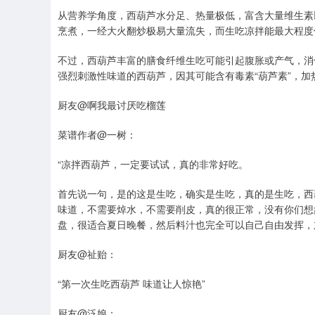
从营养学角度，西葫芦水分足、热量极低，富含大量维生素以
烹煮，一经大火翻炒极易大量流失，而生吃凉拌能最大程度
不过，西葫芦丰富的膳食纤维生吃可能引起腹胀或产气，消
强烈刺激性味道的西葫芦，因其可能含有毒素“葫芦素”，
厨友@啊我最讨厌吃榴莲
菜谱作者@一树：
“凉拌西葫芦，一定要试试，真的非常好吃。
首先说一句，是的这是生吃，确实是生吃，真的是生吃，西
味道，不需要焯水，不需要削皮，真的很正常，没有你们想
盘，很适合夏日晚餐，然后料汁也完全可以自己自由发挥，
厨友@祉贻：
“第一次生吃西葫芦 味道让人惊艳”
厨友@泛娘：