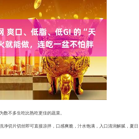
为数不多生吃比熟吃更佳的蔬菜。
洗净切片切丝即可直接凉拌，口感爽脆，汁水饱满，入口清润解腻，夏日