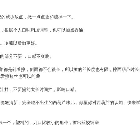
吃辣的就少放点，撒一点点盐和糖拌一下。
淡，根据个人口味稍加调整，也可以加点香油
鲜。冷藏以后做更好。
籽的部分不要 ，口感不爽脆。
擦菜都是斜着擦，斜面都不会很长，所以擦的丝长度也有限，擦西葫芦时长
爱擦短丝也可以的😄
浇汁拌，不要提前太长时间拌，影响口感。
特别脆嫩清新，完全吃不出生的西葫芦味儿，颠覆你对西葫芦的认知，快来
块钱一个，塑料的，刀口比较小的那种，擦出丝较细😄