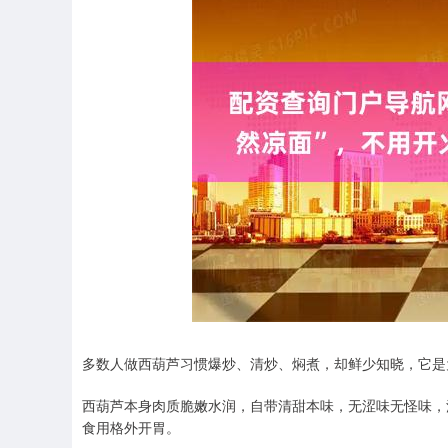
多数人做西葫芦习惯爆炒、清炒、焖煮，却鲜少知晓，它是
西葫芦本身肉质脆嫩水润，自带清甜本味，无涩味无怪味，
食用格外开胃。