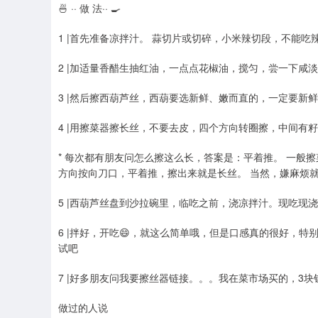
🍜 ·· 做 法·· 🍳
1 |首先准备凉拌汁。 蒜切片或切碎，小米辣切段，不能
2 |加适量香醋生抽红油，一点点花椒油，搅匀，尝一下咸
3 |然后擦西葫芦丝，西葫要选新鲜、嫩而直的，一定要新
4 |用擦菜器擦长丝，不要去皮，四个方向转圈擦，中间有
* 每次都有朋友问怎么擦这么长，答案是：平着推。 一般
方向按向刀口，平着推，擦出来就是长丝。 当然，嫌麻烦就
5 |西葫芦丝盘到沙拉碗里，临吃之前，浇凉拌汁。现吃现
6 |拌好，开吃😄，就这么简单哦，但是口感真的很好，
试吧
7 |好多朋友问我要擦丝器链接。。。我在菜市场买的，3
做过的人说