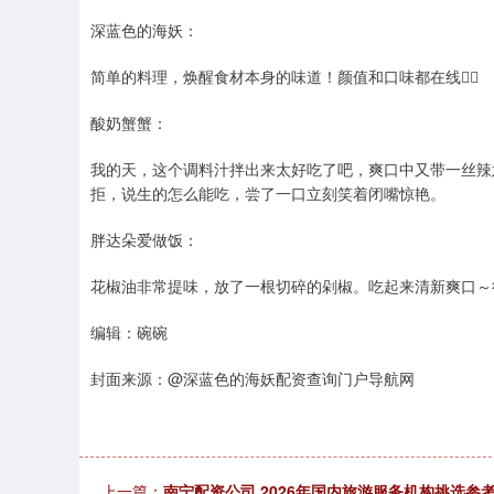
深蓝色的海妖：
简单的料理，焕醒食材本身的味道！颜值和口味都在线👍🏻
酸奶蟹蟹：
我的天，这个调料汁拌出来太好吃了吧，爽口中又带一丝辣
拒，说生的怎么能吃，尝了一口立刻笑着闭嘴惊艳。
胖达朵爱做饭：
花椒油非常提味，放了一根切碎的剁椒。吃起来清新爽口～
编辑：碗碗
封面来源：@深蓝色的海妖配资查询门户导航网
上一篇：
南宁配资公司 2026年国内旅游服务机构挑选参