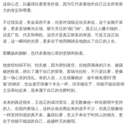
这份心态，比赢得比赛更有价值，因为它代表着他对自己过去所有努
力的肯定和尊重。
不过现实是，奖金虽然不多，但是对顶级运动员来说，这个金额不算
多，更多是场曝光出场、吸引关注的“敲门砖”。真正让人赚大钱的，
还是广告、代言和商机。这些才是真正财富的来源。可是王连正知
道，这一瞬间的光荣，更多在于他用脚踏实地跑出了自己的人生。
那飘扬的旗帜，也代表着他心里的坚韧和执着。
他曾经怕得不到、怕失败，因为害怕落空。但他用满身的汗水、被踢
破的鞋底，拼出了属于自己的荣誉。那场马拉松，不只是比赛，更像
是一场心灵的洗礼。有的人说，人生就像跑步，途中难免遇到“黑
脸”的挫折，也会迷茫得像个木头一样，但关键在于，你能不能在跌倒
之后再站起来，迎来属于自己的光辉时刻。
未来的路还很长，王连正的成功背后，是无数像他一样在困境中坚持
的人。在国内赛场上，这样从低谷爬起来的选手不少，但真正能像他
一样坚持到底的真不多。赢得比赛，意义不单在于时间上的领先，更
在于你能不能战胜自己，超越昨天的脆弱。