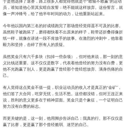
于是他选择了退赛，路上很多人都觉得他就是个“敢输不敢赢”的运动
员，谁知道他心里其实暗自发誓：绝不能就这样放弃。这份誓言，就
像一声冲锋号，给了他半年时间的动力，让他重新站起来。
今年他以国内第三名的好成绩跑完了那场曾经觉得遥不可及的比赛。
虽然鞋子被跑坏了，磨得都快看不出原来的样子，鞋带还折叠得像折
纸一样，就像在讲述一段不肯放手的故事。在激烈的冲刺中，他靠着
毅力和坚持，击碎了所有人的质疑。
虽然奖金只有六千多块（扣掉一些杂项），但对他来说，那一刻的意
义比钱还重要。这不仅仅是数字，代表着他曾经的努力没有白费，更
他不光跑赢了别人，更是跑赢了曾经那个曾经想放弃、满身伤痛的自
己。
有人觉得这点奖金不值一提，职业运动员的收入才是真正的“金矿”，
他们签了大合同，吃穿无忧，生活不愁。这些都没错，但对王连正来
说，胜利的意义更多在于精神层面。奖金只是个象征，一个证明自己
努力没有白费的标志。
而更关键的是，这一刻，他用脚步告诉自己：我真的行。那不仅仅是
赢了比赛，更是赢了那个曾经脆弱、迷茫的自己。