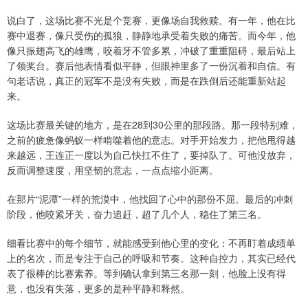
说白了，这场比赛不光是个竞赛，更像场自我救赎。有一年，他在比
赛中退赛，像只受伤的孤狼，静静地承受着失败的痛苦。而今年，他
像只振翅高飞的雄鹰，咬着牙不管多累，冲破了重重阻碍，最后站上
了领奖台。赛后他表情看似平静，但眼神里多了一份沉着和自信。有
句老话说，真正的冠军不是没有失败，而是在跌倒后还能重新站起
来。
这场比赛最关键的地方，是在28到30公里的那段路。那一段特别难，
之前的疲惫像蚂蚁一样啃噬着他的意志。对手开始发力，把他甩得越
来越远，王连正一度以为自己快扛不住了，要掉队了。可他没放弃，
反而调整速度，用坚韧的意志，一点点缩小距离。
在那片“泥潭”一样的荒漠中，他找回了心中的那份不屈。最后的冲刺
阶段，他咬紧牙关，奋力追赶，超了几个人，稳住了第三名。
细看比赛中的每个细节，就能感受到他心里的变化：不再盯着成绩单
上的名次，而是专注于自己的呼吸和节奏。这种自控力，其实已经代
表了很棒的比赛素养。等到确认拿到第三名那一刻，他脸上没有得
意，也没有失落，更多的是种平静和释然。