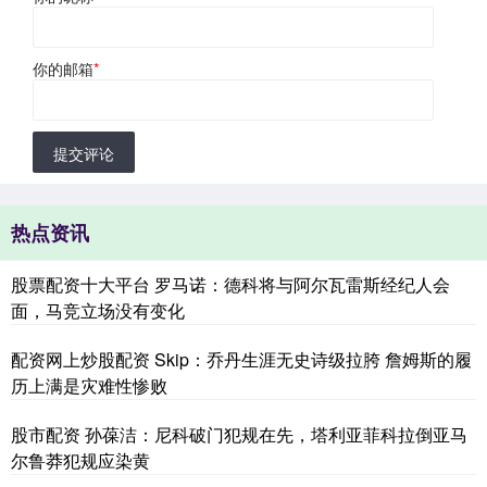
你的邮箱
*
提交评论
热点资讯
股票配资十大平台 罗马诺：德科将与阿尔瓦雷斯经纪人会
面，马竞立场没有变化
配资网上炒股配资 Skip：乔丹生涯无史诗级拉胯 詹姆斯的履
历上满是灾难性惨败
股市配资 孙葆洁：尼科破门犯规在先，塔利亚菲科拉倒亚马
尔鲁莽犯规应染黄