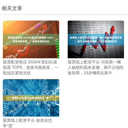
相关文章
股票配资电话 2026年贵妇抗衰
股票线上配资平台 河南第一懒
面霜 TOP5，熬夜垮脸救星，一
人杨锁到底有多懒，脚不沾地吃
瓶搞定紧致淡纹
饭靠喂，23岁懒死在家中
股票线上配资平台 旅游业也
争“宠”