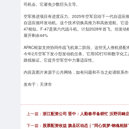
司机会。它避免少数巨头主导。
空军推进项目有进度压力。2025年空军启动下一代自适应
自适应循环发动机。这个技术切换高推力和高效巡航。它适合
47相似。F-47是第六代战斗机。计划2028年首飞。但发
展开剩余44%
APAC框架支持协同作战飞机第二阶段。这些无人僚机搭
今年2月空军下发小型发动机任务。它用3D打印和数字化
路线验证。它提升空军空中力量适应性。
内容及图片来源于公共网络，如有问题和不当之处请联系作
发布于：天津市
上一篇：
浙江配资公司 晋中：人勤春早备耕忙 沃野田畴
下一篇：
股票配资收益 旗县区动态｜“同心筑梦·钢魂相脉