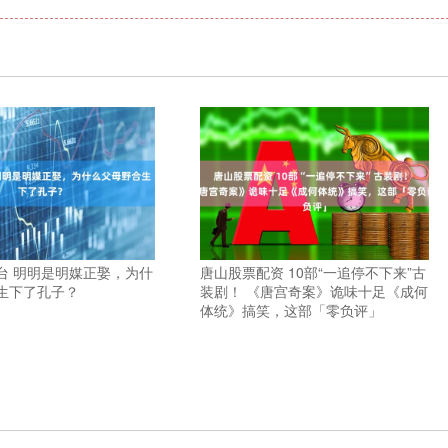
台 明明是明媒正娶，为什
唐山股票配资 10部“一追停不下来”古
生下了孔子？
装剧！ 《唐宫奇案》诡味十足《成何
体统》搞笑，这部「零负评」