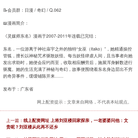
📝会员群：日漫 / 奇幻 / Q.062
📖漫画简介：
《灵媒师东名》漫画于2007-2011年连载已完结；
东名，一位游离于神社庙宇之外的独特“女巫（itako）”，她精通操控
管狐，擅长以神秘咒术驱散妖怪。每当妖怪肆虐人间，且当事者向她
发出求助时，她便会应约而至，收取相应酬劳后，施展浑身解数进行
驱魔。她的生活充满了神秘与奇幻，故事便围绕着东名身边层出不穷
的奇异事件，缓缓铺陈开来……
发布于：广东省
网上配资提示：文章来自网络，不代表本站观点。
上一篇：
线上配资网址 上将刘亚楼回家探亲，一老婆婆问他：文
贵呢？刘亚楼从此再不还乡