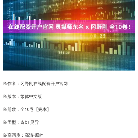
📝作者：冈野刚在线配资开户官网
📝版本：繁体中文版
📝册数：全10卷【完本】
📝类型：奇幻 灵异
📝高画质：高清-原档