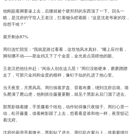
他刚踮着脚要凑上去，后腰就被个硬邦邦的东西顶了一下。回头一
瞧，是沈府的守坟人王老汉，扛着锄头瞪着眼：“这是沈老爷家的坟，
你想干啥？”
展开剩余87%
周衍连忙陪笑：“我就是路过看看，这坟地风水真好。”嘴上应付着，
脚却挪不动——那金鸡又下了个金蛋，金光差点晃瞎他的眼。
王老汉把他往外赶：“闲杂人别在这儿晃！”周衍没敢硬来，磨磨蹭蹭
走了，可那只金鸡和金蛋的模样，像钉子似的扎进了他心里。
当天夜里，月黑风高。周衍揣着罗盘、背着布囊，绕到沈府后墙。墙
头爬满了爬山虎，他刚抓住藤蔓要翻，就见个黑影从后门溜了进去。
那黑影猫着腰，手里攥着个纸包，动作轻得像只夜猫子。周衍心里一
动，松开藤蔓，借着树影跟了上去，想看看是谁和他一样，夜里惦记
着沈府。
沈府的厨房亮着微光，黑影钻了进去。周衍趴在窗台上，借着窗缝往