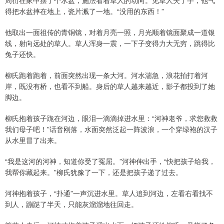
周衍在家中摆了个水盆，施法看着草人的动向。见草人失了手，他气
得把水盆摔在地上，瓷片溅了一地。“没用的东西！”
他取出一面祖传的青铜镜，对着月亮一照，月光顺着镜面聚成一道银
线，射向远处的草人。草人浑身一震，一下子变得力大无穷，跳得比
兔子还快。
柳氏跑着跑着，前面突然出现一条大河。河水湍急，浪花拍打着河
岸，既没有桥，也看不到船。身后的草人越来越近，影子都投到了她
脚边。
柳氏抱着孩子跪在河边，眼泪一滴滴掉进水里：“河神老爷，求您救救
我们母子吧！”话音刚落，水面突然泛起一阵波浪，一个穿绿袍的汉子
从水里冒了出来。
“我是这河的河神，知道你受了冤屈。”河神伸出手，“快把孩子给我，
我帮你藏起来。”柳氏犹豫了一下，还是把孩子递了过去。
河神抱着孩子，“扑通”一声沉进水里。草人追到河边，左看右看找不
到人，蹦跶了半天，只能灰溜溜地往回走。