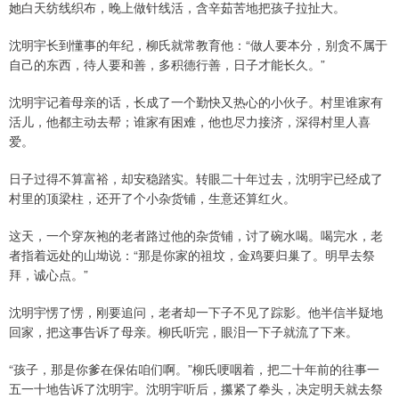
她白天纺线织布，晚上做针线活，含辛茹苦地把孩子拉扯大。
沈明宇长到懂事的年纪，柳氏就常教育他：“做人要本分，别贪不属于
自己的东西，待人要和善，多积德行善，日子才能长久。”
沈明宇记着母亲的话，长成了一个勤快又热心的小伙子。村里谁家有
活儿，他都主动去帮；谁家有困难，他也尽力接济，深得村里人喜
爱。
日子过得不算富裕，却安稳踏实。转眼二十年过去，沈明宇已经成了
村里的顶梁柱，还开了个小杂货铺，生意还算红火。
这天，一个穿灰袍的老者路过他的杂货铺，讨了碗水喝。喝完水，老
者指着远处的山坳说：“那是你家的祖坟，金鸡要归巢了。明早去祭
拜，诚心点。”
沈明宇愣了愣，刚要追问，老者却一下子不见了踪影。他半信半疑地
回家，把这事告诉了母亲。柳氏听完，眼泪一下子就流了下来。
“孩子，那是你爹在保佑咱们啊。”柳氏哽咽着，把二十年前的往事一
五一十地告诉了沈明宇。沈明宇听后，攥紧了拳头，决定明天就去祭