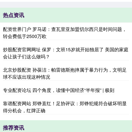
热点资讯
配资世界门户 罗马诺：查瓦里亚加盟切尔西只是时间问题，
转会费低于2500万欧
炒股配资官网网址 保罗：文班15岁就开始独居了 美国的家庭
会让孩子们这么做吗？
北京炒股配资 孙葆洁：帕雷德斯抱摔属于暴力行为，文明足
球不应该出现这种情况
专业配资论坛 四个角度，读懂中国经济“半年报” | 极刻
靠谱配资网站 郑铮直红！足协评议：郑铮犯规符合破坏明显
得分机会，红牌正确
推荐资讯