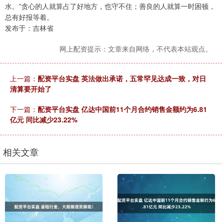
水。”贪心的人就算占了好地方，也守不住；善良的人就算一时困顿，
总有好报等着。
发布于：吉林省
网上配资提示：文章来自网络，不代表本站观点。
上一篇：
配资平台实盘 英法做出承诺，五常罕见达成一致，对日
清算要开始了
下一篇：
配资平台实盘 亿达中国前11个月合约销售金额约为6.81
亿元 同比减少23.22%
相关文章