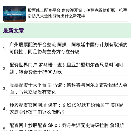
股票线上配资平台 詹俊评夏窗：伊萨克得偿所愿，枪手
后防八大金刚能玩出什么新花样
最新文章
广州股票配资平台交流 阿媒：阿根廷中国行计划有取消的
1、
可能性，阿足协与主办方存在分歧
配资世界门户 罗马诺：查瓦里亚加盟切尔西只是时间问
2、
题，转会费低于2500万欧
股票配资十大平台 罗马诺：德科将与阿尔瓦雷斯经纪人会
3、
面，马竞立场没有变化
炒股配资官网网址 保罗：文班15岁就开始独居了 美国的
4、
家庭会让孩子们这么做吗？
配资网上炒股配资 Skip：乔丹生涯无史诗级拉胯 詹姆斯
5、