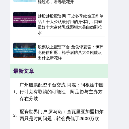
稳过冬，看春暖花开
炒股炒股配资网 干皮冬季续命王炸单
品！十大公认最好用的身体乳，口碑
最好十大身体乳保湿锁水美白嫩到掐
水
股票线上配资平台 詹俊评夏窗：伊萨
克得偿所愿，枪手后防八大金刚能玩
出什么新花样
最新文章
广州股票配资平台交流 阿媒：阿根廷中国
行计划有取消的可能性，阿足协与主办方
1、
存在分歧
配资世界门户 罗马诺：查瓦里亚加盟切尔
2、
西只是时间问题，转会费低于2500万欧