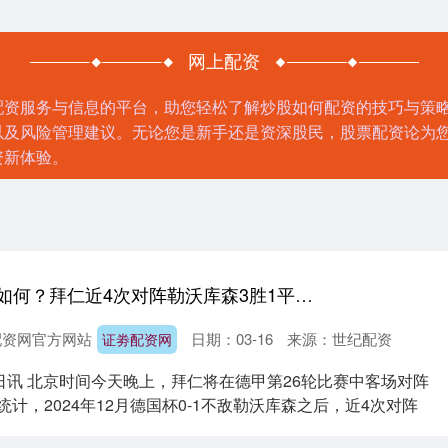
网上配资
配资服务与信息的平台，助您轻松了解炒股如何配资的技巧与策
以及风险管理建议。无论您是新手还是资深股民，股票配资论为
资新体验。
证劵配资网 今晚如何？拜仁近4次对阵勒沃库森3胜1平，未失一球
配资网官方网站
日期：03-16
来源：世纪配资
证劵配资网
4日讯 北京时间今天晚上，拜仁将在德甲第26轮比赛中客场对阵
统计，2024年12月德国杯0-1不敌勒沃库森之后，近4次对阵