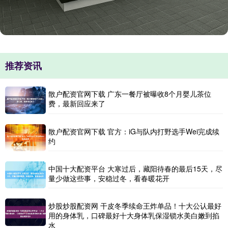
推荐资讯
散户配资官网下载 广东一餐厅被曝收8个月婴儿茶位
费，最新回应来了
散户配资官网下载 官方：iG与队内打野选手Wei完成续
约
中国十大配资平台 大寒过后，藏阳待春的最后15天，尽
量少做这些事，安稳过冬，看春暖花开
炒股炒股配资网 干皮冬季续命王炸单品！十大公认最好
用的身体乳，口碑最好十大身体乳保湿锁水美白嫩到掐
水