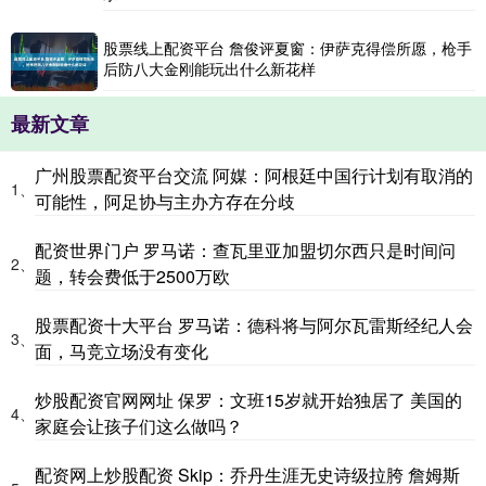
股票线上配资平台 詹俊评夏窗：伊萨克得偿所愿，枪手
后防八大金刚能玩出什么新花样
最新文章
广州股票配资平台交流 阿媒：阿根廷中国行计划有取消的
1、
可能性，阿足协与主办方存在分歧
配资世界门户 罗马诺：查瓦里亚加盟切尔西只是时间问
2、
题，转会费低于2500万欧
股票配资十大平台 罗马诺：德科将与阿尔瓦雷斯经纪人会
3、
面，马竞立场没有变化
炒股配资官网网址 保罗：文班15岁就开始独居了 美国的
4、
家庭会让孩子们这么做吗？
配资网上炒股配资 Skip：乔丹生涯无史诗级拉胯 詹姆斯