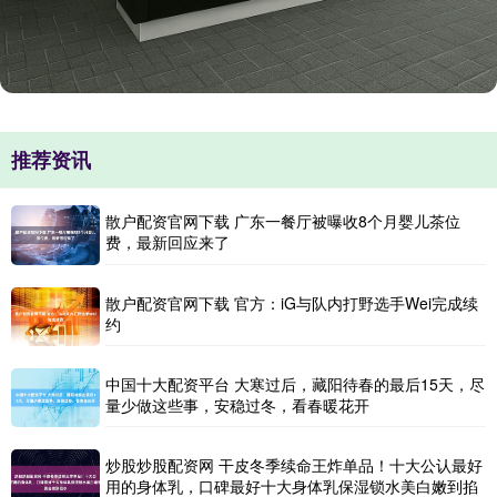
推荐资讯
散户配资官网下载 广东一餐厅被曝收8个月婴儿茶位
费，最新回应来了
散户配资官网下载 官方：iG与队内打野选手Wei完成续
约
中国十大配资平台 大寒过后，藏阳待春的最后15天，尽
量少做这些事，安稳过冬，看春暖花开
炒股炒股配资网 干皮冬季续命王炸单品！十大公认最好
用的身体乳，口碑最好十大身体乳保湿锁水美白嫩到掐